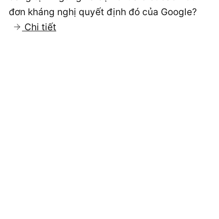
Website
2026
đơn kháng nghị quyết định đó của Google?
WordPress
:
Chi tiết
2026
Gửi
đơn
Kháng
nghị
(thành
công)
tạm
ngưng
TK
Google
Ads
2026