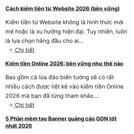
Từ
Cách kiếm tiền từ Website 2026 (bền vững)
khóa
Kiếm tiền từ Website không là hình thức mới
chuyển
mẻ hoặc là xu hướng hiện đại. Tuy nhiên, luôn
đổi
là lựa chọn hàng đầu cho ai…
Google
:
Chi tiết
Ads
Cách
2026
Kiếm tiền Online 2026: bền vững như thế nào
kiếm
Bao gồm cả lừa đảo biến tướng sẽ có rất
tiền
nhiều cách được liệt kê vào kiếm tiền Online
từ
2026 mà bạn đã từng tham khảo.…
Website
:
Chi tiết
2026
Kiếm
(bền
5 Phần mềm tạo Banner quảng cáo GDN tốt
tiền
vững)
nhất 2026
Online