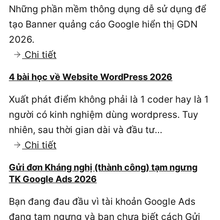
Những phần mềm thông dụng dễ sử dụng để
2026:
tạo Banner quảng cáo Google hiển thị GDN
bền
2026.
vững
:
Chi tiết
như
5
thế
4 bài học về Website WordPress 2026
Phần
nào
Xuất phát điểm không phải là 1 coder hay là 1
mềm
người có kinh nghiệm dùng wordpress. Tuy
tạo
nhiên, sau thời gian dài và đầu tư…
Banner
:
Chi tiết
quảng
4
cáo
Gửi đơn Kháng nghị (thành công) tạm ngưng
bài
GDN
TK Google Ads 2026
học
tốt
Bạn đang đau đầu vì tài khoản Google Ads
về
nhất
đang tạm ngưng và bạn chưa biết cách Gửi