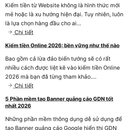
Kiếm tiền từ Website không là hình thức mới
chuyển
mẻ hoặc là xu hướng hiện đại. Tuy nhiên, luôn
đổi
là lựa chọn hàng đầu cho ai…
Google
:
Chi tiết
Ads
Cách
2026
Kiếm tiền Online 2026: bền vững như thế nào
kiếm
Bao gồm cả lừa đảo biến tướng sẽ có rất
tiền
nhiều cách được liệt kê vào kiếm tiền Online
từ
2026 mà bạn đã từng tham khảo.…
Website
:
Chi tiết
2026
Kiếm
(bền
5 Phần mềm tạo Banner quảng cáo GDN tốt
tiền
vững)
nhất 2026
Online
Những phần mềm thông dụng dễ sử dụng để
2026:
tạo Banner quảng cáo Google hiển thị GDN