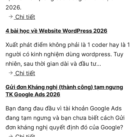
bền
2026.
vững
:
Chi tiết
như
5
thế
4 bài học về Website WordPress 2026
Phần
nào
Xuất phát điểm không phải là 1 coder hay là 1
mềm
người có kinh nghiệm dùng wordpress. Tuy
tạo
nhiên, sau thời gian dài và đầu tư…
Banner
:
Chi tiết
quảng
4
cáo
Gửi đơn Kháng nghị (thành công) tạm ngưng
bài
GDN
TK Google Ads 2026
học
tốt
Bạn đang đau đầu vì tài khoản Google Ads
về
nhất
đang tạm ngưng và bạn chưa biết cách Gửi
Website
2026
đơn kháng nghị quyết định đó của Google?
WordPress
:
Chi tiết