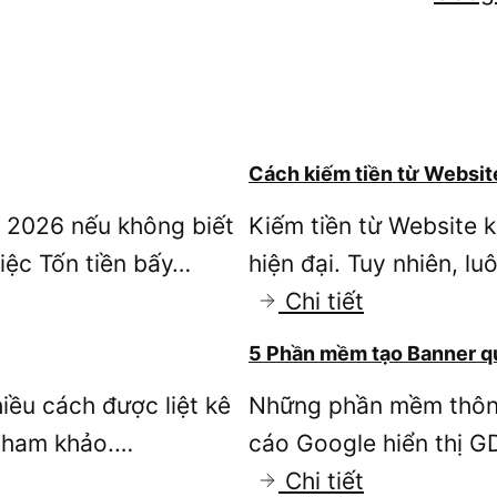
Cách kiếm tiền từ Websit
 2026 nếu không biết
Kiếm tiền từ Website 
việc Tốn tiền bấy…
hiện đại. Tuy nhiên, l
:
Chi tiết
Cách
5 Phần mềm tạo Banner q
kiếm
iều cách được liệt kê
Những phần mềm thông
tiền
 tham khảo.…
cáo Google hiển thị G
từ
:
Chi tiết
Website