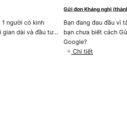
5
2026
Gửi đơn Kháng nghị (thà
Phần
(bền
 1 người có kinh
Bạn đang đau đầu vì 
mềm
vững)
 gian dài và đầu tư…
bạn chưa biết cách Gử
tạo
Google?
Banner
:
Chi tiết
quảng
Gửi
cáo
đơn
GDN
Kháng
tốt
nghị
nhất
(thành
2026
công)
tạm