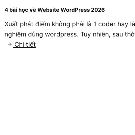
Kiếm
Ads
4 bài học về Website WordPress 2026
tiền
2026
Xuất phát điểm không phải là 1 coder hay là
Online
nghiệm dùng wordpress. Tuy nhiên, sau thời
2026:
:
Chi tiết
bền
4
vững
bài
như
học
thế
về
nào
Website
WordPress
2026